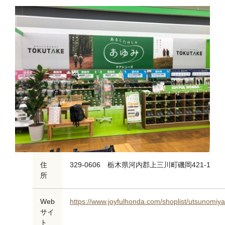
住
329-0606 栃木県河内郡上三川町磯岡421-1
所
Web
https://www.joyfulhonda.com/shoplist/utsunomiya
サイ
ト